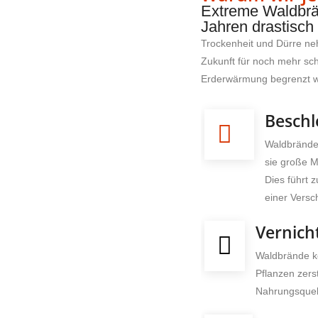
Extreme Waldbr
Jahren drastisc
Trockenheit und Dürre n
Zukunft für noch mehr sc
Erderwärmung begrenzt w
Beschl
Waldbrände
sie große M
Dies führt 
einer Versc
Vernich
Waldbrände k
Pflanzen zers
Nahrungsquell