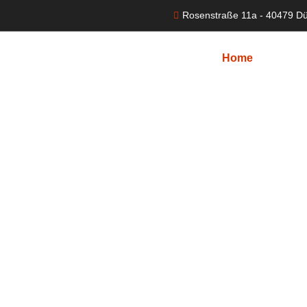
Rosenstraße 11a - 40479 Dü
Home
Über