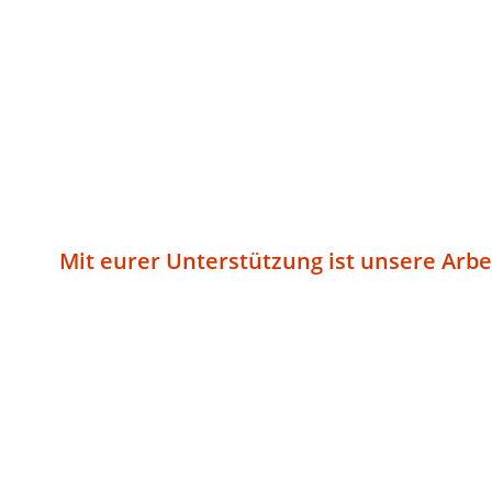
Mit eurer Unterstützung ist unsere Arbei
Mit eurer finanziellen Unterstützung sichert ihr unse
zum aktiven Umweltschützer. Unsere Arbeit erforder
und eure finanzielle Zuwendung. Wir arbeiten als Non
freiwillig, unabhängig und spendenfinanziert. Unser e
von Natur und Umwelt