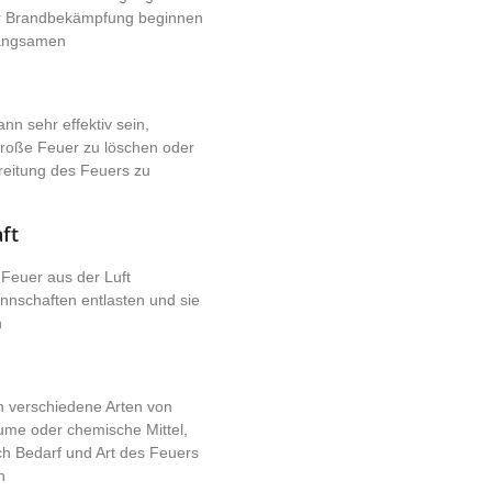
der Brandbekämpfung beginnen
langsamen
n sehr effektiv sein,
roße Feuer zu löschen oder
reitung des Feuers zu
ft
Feuer aus der Luft
nschaften entlasten und sie
n
 verschiedene Arten von
ume oder chemische Mittel,
ch Bedarf und Art des Feuers
n