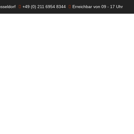
sseldorf
+49 (0) 211 6954 8344
Erreichbar von 09 - 17 Uhr
 Uns
Services
Blog
Team
Kontakt