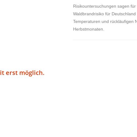
Risikountersuchungen sagen für
Waldbrandrisiko für Deutschland 
Temperaturen und rückläufigen 
Herbstmonaten.
t erst möglich.
re Arbeit und werdet selbst
t Können, Erfahrung, Mut –
-Profit-Organisation,
inziges Ziel: die Rettung